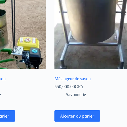
von
Mélangeur de savon
550,000.00
CFA
e
Savonnerie
anier
Ajouter au panier