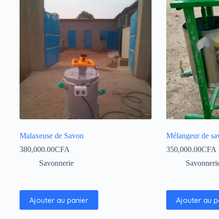
Malaxeuse de Savon
Mélangeur de sa
380,000.00
CFA
350,000.00
CFA
Savonnerie
Savonneri
Ajouter au panier
Ajouter au p