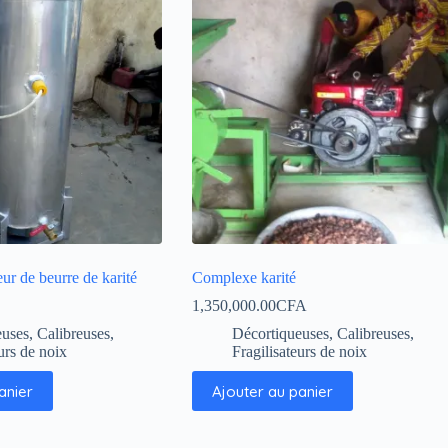
r de beurre de karité
Complexe karité
1,350,000.00
CFA
uses, Calibreuses,
Décortiqueuses, Calibreuses,
urs de noix
Fragilisateurs de noix
anier
Ajouter au panier