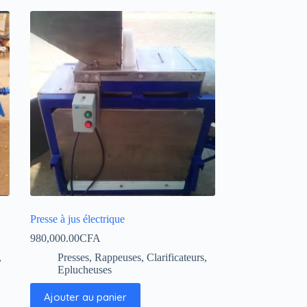
Presse à jus électrique
980,000.00
CFA
,
Presses, Rappeuses, Clarificateurs,
Eplucheuses
Ajouter au panier