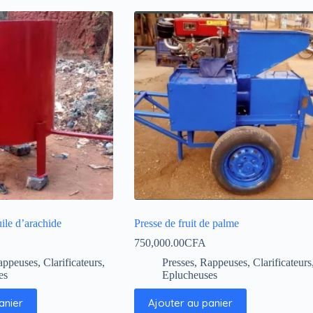
uile d’arachide
Presse de fruit de palme
750,000.00
CFA
appeuses, Clarificateurs,
Presses, Rappeuses, Clarificateurs
es
Eplucheuses
anier
Ajouter au panier