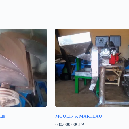
gue
MOULIN A MARTEAU
680,000.00
CFA