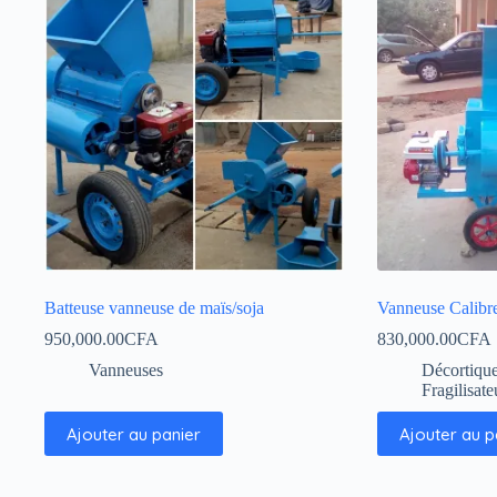
Batteuse vanneuse de maïs/soja
Vanneuse Calibr
950,000.00
CFA
830,000.00
CFA
Vanneuses
Décortique
Fragilisate
Ajouter au panier
Ajouter au p