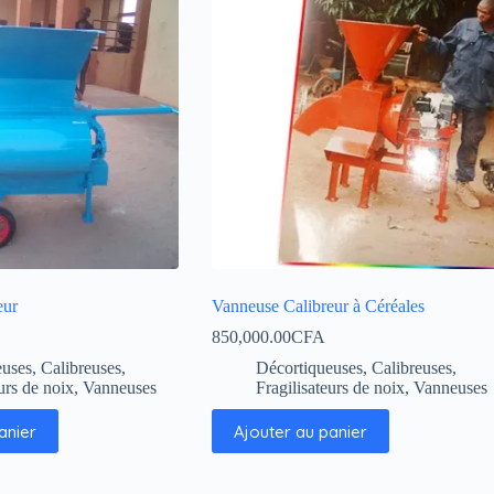
eur
Vanneuse Calibreur à Céréales
850,000.00
CFA
uses, Calibreuses,
Décortiqueuses, Calibreuses,
urs de noix
,
Vanneuses
Fragilisateurs de noix
,
Vanneuses
anier
Ajouter au panier